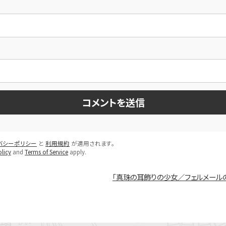
バシーポリシー
と
利用規約
が適用されます。
licy
and
Terms of Service
apply.
「真珠の耳飾りの少女／フェルメールの模写