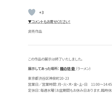
+3
▼コメントもお寄せください！
非売作品
この作品の展示は終了いたしました。
展示してあった場所：
麺の坊 砦
（ラーメン）
東京都渋谷区神泉町20-23
営業日／営業時間：月・火・木・金・土・日 11:00～14:45（L.O. 1
定休日：毎週水曜（お盆期間もお休み日あります、臨時休